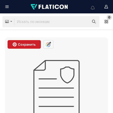
0
Сохранить