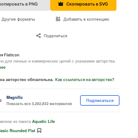
копировать в PNG
Скопировать в SVG
Другие форматы
Добавить в коллекцию
Поделиться
я Flaticon
но для личных и коммерческих целей с указанием авторства.
нее
на авторство обязательна.
Как ссылаться на авторство?
Magnific
Подписаться
Показать все 3,282,832 материалов
иконок из пакета
Aquatic Life
asic Rounded Flat