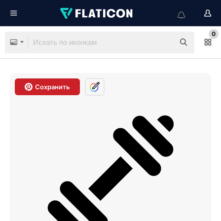
0
Сохранить