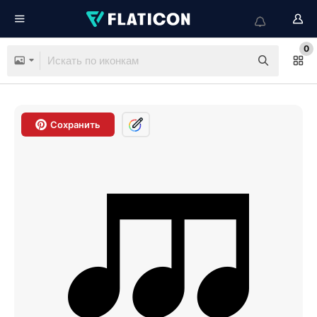
0
Сохранить