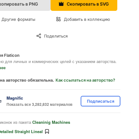
копировать в PNG
Скопировать в SVG
Другие форматы
Добавить в коллекцию
Поделиться
я Flaticon
но для личных и коммерческих целей с указанием авторства.
нее
на авторство обязательна.
Как ссылаться на авторство?
Magnific
Подписаться
Показать все 3,282,832 материалов
иконок из пакета
Cleaninig Machines
etailed Straight Lineal