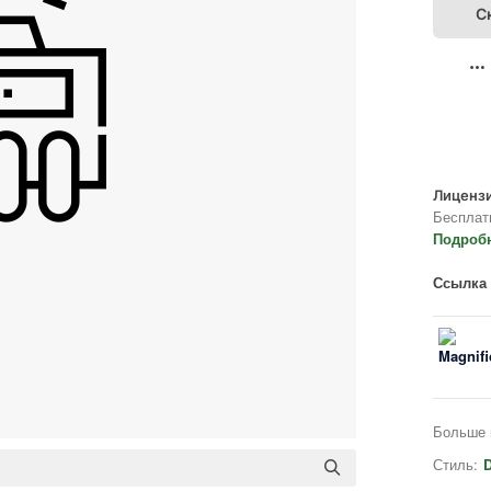
С
Лицензи
Бесплат
Подроб
Ссылка 
Больше 
Стиль:
D