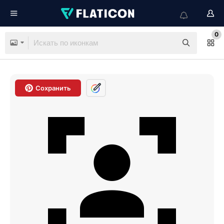
0
Сохранить