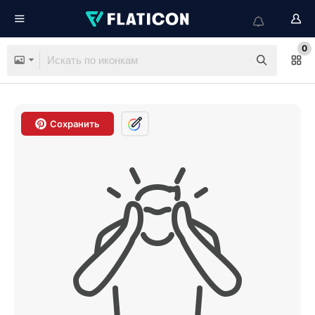
0
Сохранить