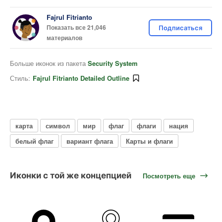
Fajrul Fitrianto
Показать все 21,046
Подписаться
материалов
Больше иконок из пакета
Security System
Стиль:
Fajrul Fitrianto Detailed Outline
карта
символ
мир
флаг
флаги
нация
белый флаг
вариант флага
Карты и флаги
Иконки с той же концепцией
Посмотреть еще