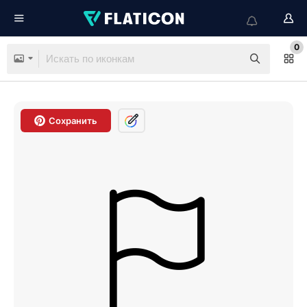
0
Сохранить