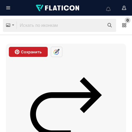
0
Сохранить