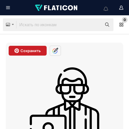
0
Сохранить