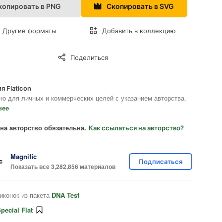
копировать в PNG
Скопировать в SVG
Другие форматы
Добавить в коллекцию
Поделиться
я Flaticon
но для личных и коммерческих целей с указанием авторства.
нее
на авторство обязательна.
Как ссылаться на авторство?
Magnific
Подписаться
Показать все 3,282,856 материалов
иконок из пакета
DNA Test
pecial Flat