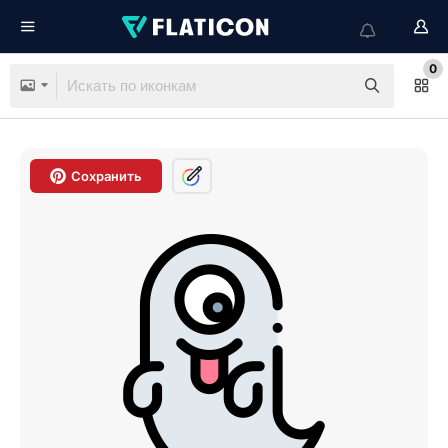
0
Сохранить