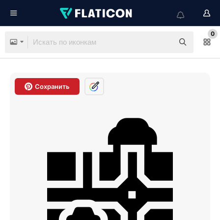
0
Сохранить