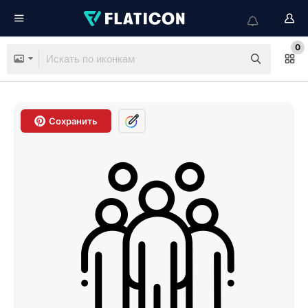
0
Сохранить