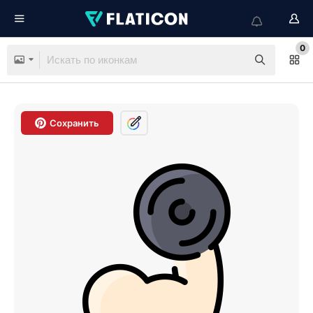
0
Сохранить