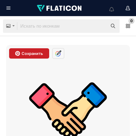
0
Сохранить