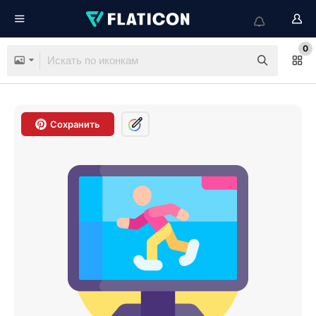
0
Сохранить