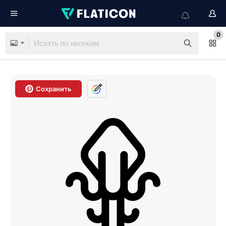
0
Сохранить