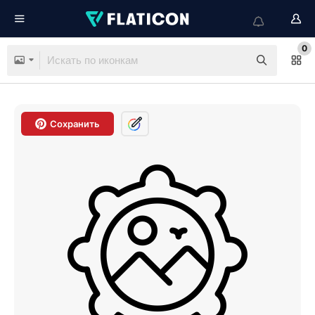
0
Сохранить