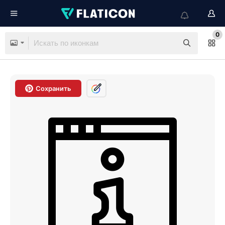
0
Сохранить