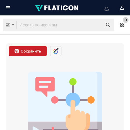
0
Сохранить