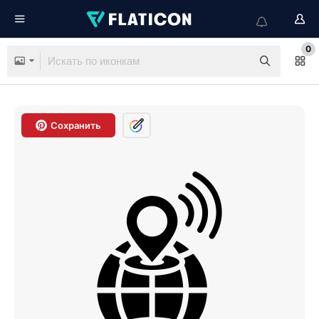
0
Сохранить