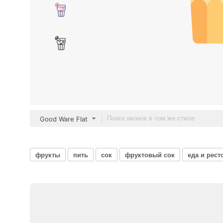
Good Ware Flat
фрукты
пить
сок
фруктовый сок
еда и рест