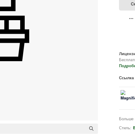
С
Лицензи
Бесплат
Подроб
Ссылка 
Больше 
Стиль:
B