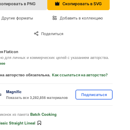
копировать в PNG
Скопировать в SVG
Другие форматы
Добавить в коллекцию
Поделиться
я Flaticon
но для личных и коммерческих целей с указанием авторства.
нее
на авторство обязательна.
Как ссылаться на авторство?
Magnific
Подписаться
Показать все 3,282,856 материалов
иконок из пакета
Batch Cooking
asic Straight Lineal