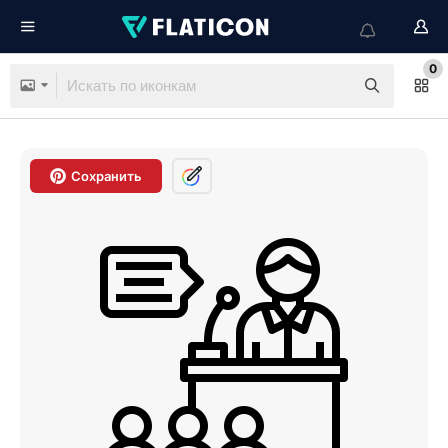
0
Сохранить