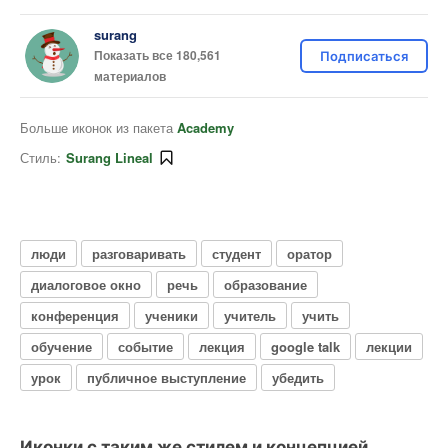
surang
Показать все 180,561
Подписаться
материалов
Больше иконок из пакета
Academy
Стиль:
Surang Lineal
люди
разговаривать
студент
оратор
диалоговое окно
речь
образование
конференция
ученики
учитель
учить
обучение
событие
лекция
google talk
лекции
урок
публичное выступление
убедить
Иконки с таким же стилем и концепцией