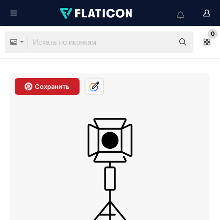
0
Сохранить