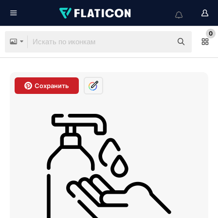
0
Сохранить