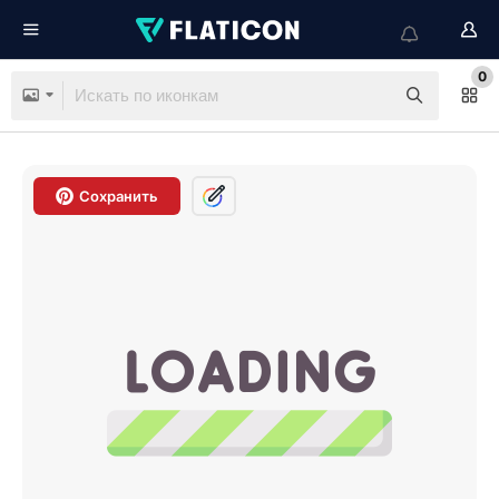
0
Сохранить