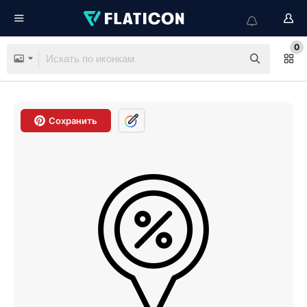
0
Сохранить