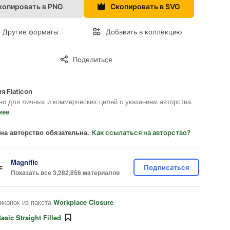
копировать в PNG
Скопировать в SVG
Другие форматы
Добавить в коллекцию
Поделиться
я Flaticon
но для личных и коммерческих целей с указанием авторства.
нее
на авторство обязательна.
Как ссылаться на авторство?
Magnific
Подписаться
Показать все 3,282,856 материалов
иконок из пакета
Workplace Closure
asic Straight Filled