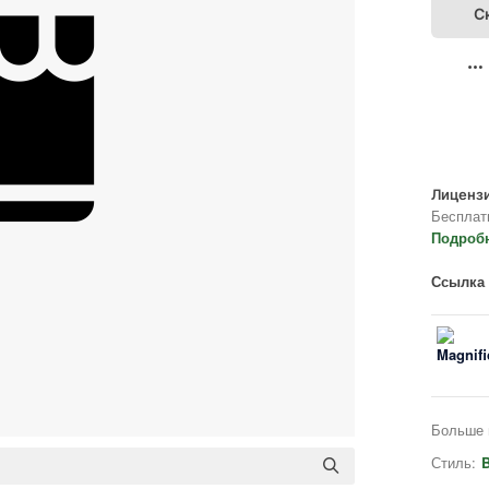
С
Лицензи
Бесплат
Подроб
Ссылка 
Больше 
Стиль:
B