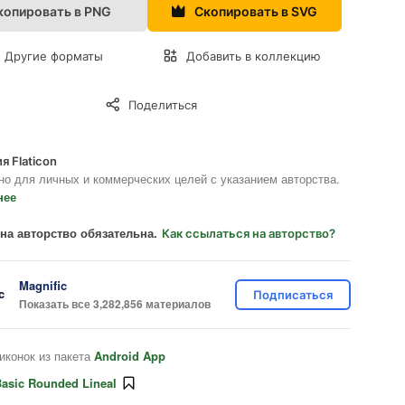
копировать в PNG
Скопировать в SVG
Другие форматы
Добавить в коллекцию
Поделиться
я Flaticon
но для личных и коммерческих целей с указанием авторства.
нее
на авторство обязательна.
Как ссылаться на авторство?
Magnific
Подписаться
Показать все 3,282,856 материалов
иконок из пакета
Android App
asic Rounded Lineal