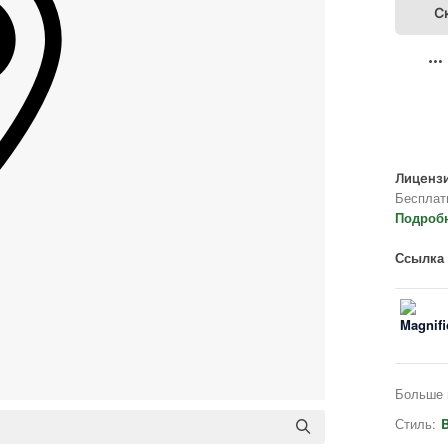
С
Лицензи
Бесплат
Подроб
Ссылка 
Больше 
Стиль:
B