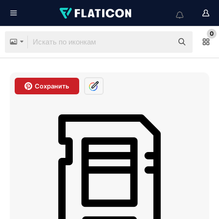
0
Сохранить