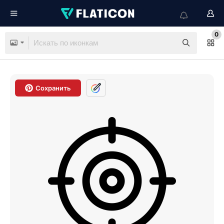
0
Сохранить