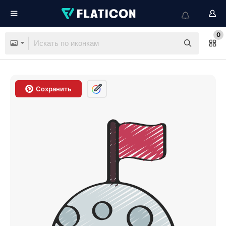
0
Сохранить