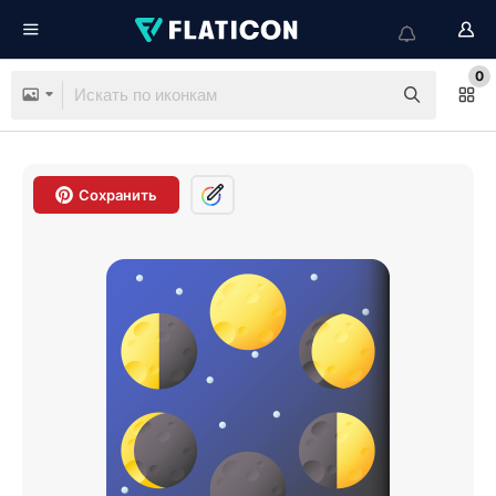
0
Сохранить