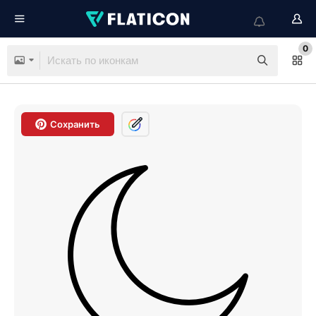
0
Сохранить