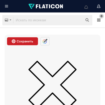
0
Сохранить