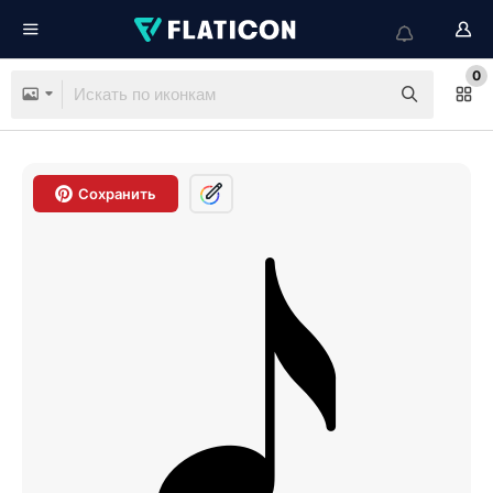
0
Сохранить