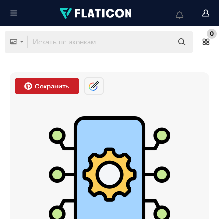
0
Сохранить