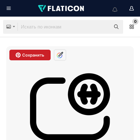
0
Сохранить