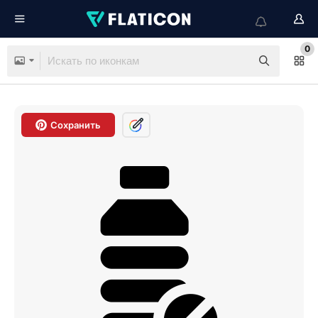
0
Сохранить