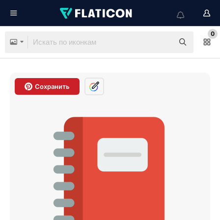
0
Сохранить