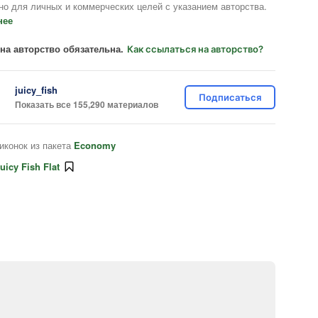
но для личных и коммерческих целей с указанием авторства.
нее
на авторство обязательна.
Как ссылаться на авторство?
juicy_fish
Подписаться
Показать все 155,290 материалов
иконок из пакета
Economy
uicy Fish Flat