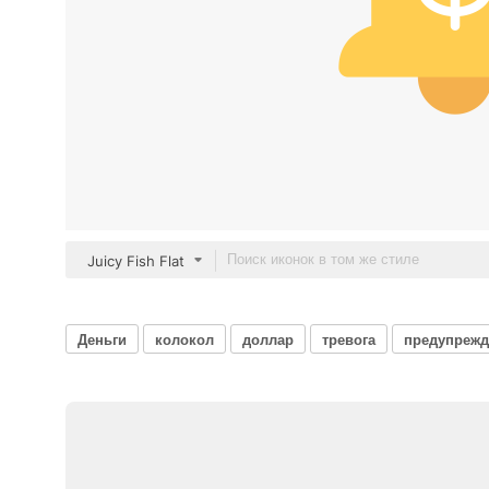
Juicy Fish Flat
Деньги
колокол
доллар
тревога
предупрежд