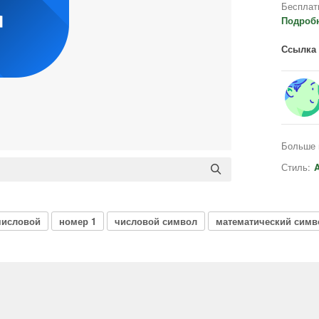
Бесплат
Подроб
Ссылка 
Больше 
Стиль:
A
числовой
номер 1
числовой символ
математический симв