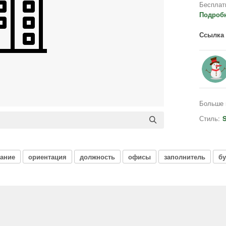
Бесплат
Подроб
Ссылка 
Больше 
Стиль:
S
дание
ориентация
должность
офисы
заполнитель
бу