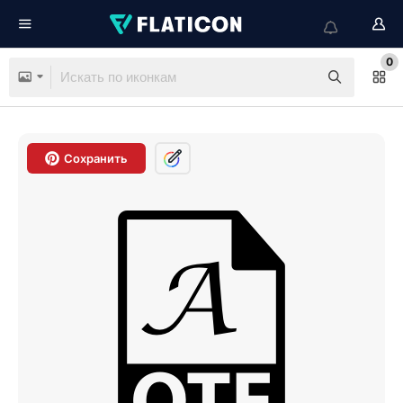
0
Сохранить