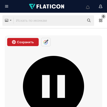
0
Сохранить