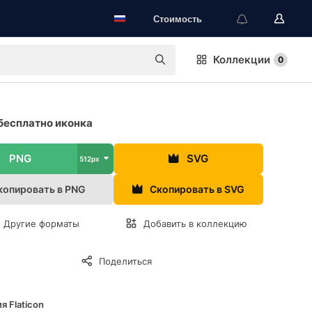
Стоимость
Коллекции
0
бесплатно иконка
PNG
SVG
512px
копировать в PNG
Скопировать в SVG
Другие форматы
Добавить в коллекцию
Поделиться
я Flaticon