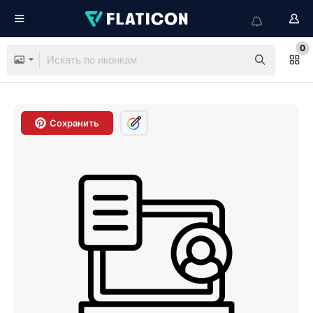
0
Сохранить