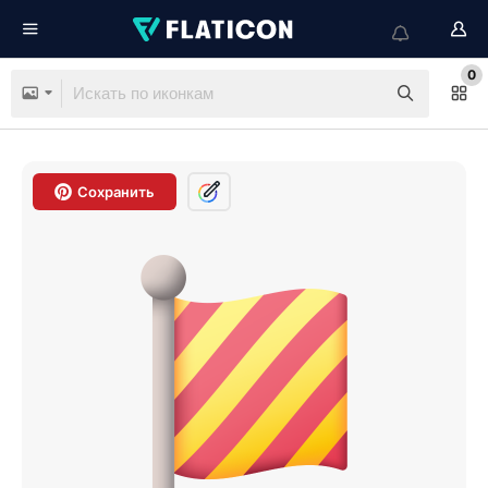
0
Сохранить